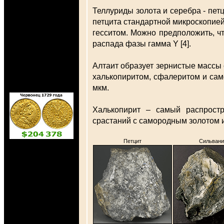
Теллуриды золота и серебра - пет
петцита стандартной микроскопией 
гесситом. Можно предположить, ч
распада фазы гамма Y [4].
Алтаит образует зернистые массы 
халькопиритом, сфалеритом и сам
мкм.
Халькопирит – самый распрост
срастаний с самородным золотом и
Петцит
Сильвани