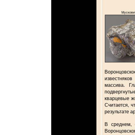
Мускови
Воронцовско
известняков
массива. Г
подвергнуты
кварцевые ж
Считается, ч
результате а
В среднем,
Воронцовско