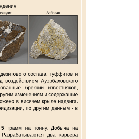
ождения
лландит
Асболан
дезитового состава, туффитов и
д воздействием Ауэрбаховского
ванные брекчии известняков,
другим изменениям и содержащие
ожено в висячем крыле надвига.
оидизации, по другим данным - в
т
5
грамм на тонну. Добыча на
 Разрабатываются два карьера