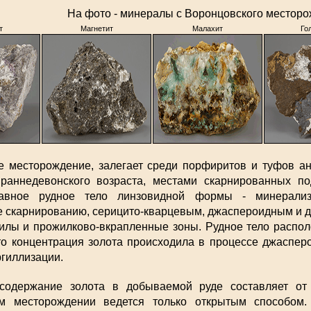
На фото - минералы с Воронцовского местор
т
Магнетит
Малахит
Го
е месторождение, залегает среди порфиритов и туфов ан
 раннедевонского возраста, местами скарнированных по
лавное рудное тело линзовидной формы - минерализо
е скарнированию, серицито-кварцевым, джаспероидным и 
илы и прожилково-вкрапленные зоны. Рудное тело распол
то концентрация золота происходила в процессе джаспер
ргиллизации.
 содержание золота в добываемой руде составляет о
м месторождении ведется только открытым способом.