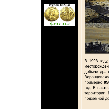
В 1998 году
месторожден
добыче драг
Воронцовское
примерно
95
год. В наст
территории 
подземной до