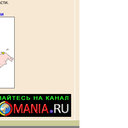
сти.
ии