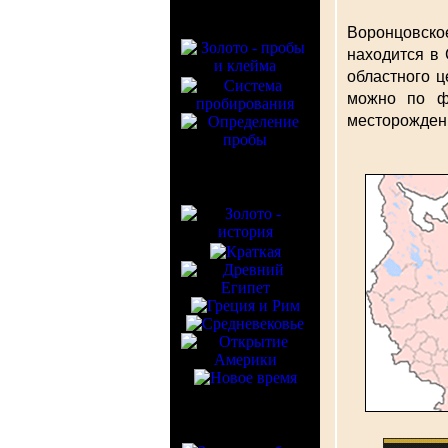
Воронцовско
находится в 
областного ц
можно по ф
месторожден