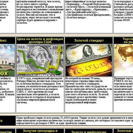
тупная
промышленный металл, чем золото,
инвестиционные золотые монеты:
золоторудных 
Чтобы
из-за этого много серебра
«Червонец», «Георгий Победоносец»,
учитывать ресу
дом в
безвозвратно теряется. В наше время
«Золотой Орел», «Золотой кленовый
которое добыва
я очень
наблюдается постепенное уменьшение
лист», «Крюгерранд», «Британия»,
другими полез
процесс
количества серебра по отношению к
«Австралийский кенгуру»,
в недрах стран
имость
золоту. Вполне возможно, что в
«Австрийская золотая филармония»,
больше 22000 т
ивая
будущем, через несколько столетий,
«Золотая панда».
запасов золота
и.
серебро будет цениться наравне с
только ЮАР.
золотом.
Цена на золото и инфляция
Торго
Нокс
Золотой стандарт
доллара США
на р
 войны в
В 1971 году, американский президент
Во второй половине 19 века,
Принцип торго
аходилось
Ричард Никсон, полностью отказался
некоторые страны мира ввели
FOREX тот же,
На тот
от золотовалютного стандарта. Тем
систему золотого стандарта.
торговле валют
а,
самым, он окончательно разорвал все
Правительство этих государств не
чувствительно 
нтов, от
связи между золотом и долларом
могло свободно печатать деньги, если
экономические 
а, добытого
США. С того времени доллар
они не обеспечивались требуемым
политические с
тва. В наши
значительно обесценился, а золото
для этого объемом золота. Золотой
торговли золот
форте
продолжало оставаться надежным
стандарт делал экономику таких
зависит от по
та.
эталоном мировой финансовой
стран стабильной и менее
причин изменен
системы.
подверженной инфляции.
Одна тройская унция золота равна 31,1034 грамм. Унция золота уже давно применяется в юве
та
мире выпущено огромное количество золотых монет и слитков, вес которых составляет одну 
определяется в долларах США за одну тройскую унцию.
Золотая лихорадка в
Золотые и
ланетян
Золото в мифологии