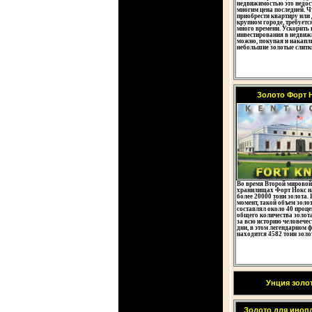
недвижимостью это недос
многим цена последней. 
приобрести квартиру или 
крупном городе, требуетс
много времени. Ускорить 
инвестирования в недвиж
можно, покупая и накапл
небольшие золотые слитк
Золото Форт 
Во время Второй мировой
хранилищах Форт Нокс н
более 20000 тонн золота. 
момент, такой объем золот
составлял около 40 проце
общего количества золот
за всю историю человечес
дни, в этом легендарном 
находится 4582 тонн золо
Унция золо
Золото для иноп