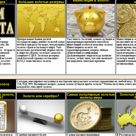
Инвестиции в золото
дня
большие золотые резервы
т
Центральные банки десяти
Уже много столетий, самым лучшим и
Инвестиции в 
еловек
государств мира, имеют золотой запас
проверенным временем способом
позволяют не т
ебе. Во
почти в три раза больше, чем резервы
инвестиций остается покупка золота.
приумножать в
рах
золота стран остального мира. Уже
Инвестиции в золото это
наше время, в
а - только в
несколько десятилетий, первое место
гарантированная защита любых
количество зол
 низкой
в мире по объему золотых запасов
сбережений от инфляции.
удовлетворяя 
лезна
занимает США. Золотые резервы
Дальновидные люди всегда копили
коллекционеро
 не хочет
этой богатой страны составляют -
золото, точно зная, что оно поможет
золотых монет 
 и хочет
8133,5 тонн чистого золота.
им пережить тяжелые времена.
знаний и навык
у своего
нумизматики.
Сегодня, ювелирные магазины и мастерские предлагают золотые украшения на любой вкус. Юв
олота
750, 958, 999. Возникает вопрос, какая самая лучшая проба золота? Чтобы получить ответ, 
каждой из этих проб золота.
 золото,
Самые популярные золотые
Золотые 
Золото или серебро?
й?
монеты мира
золотом и
Серебро намного более
Самые распространенные
В России колос