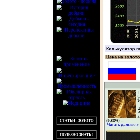
Калькулятор пе
Цена на золото
С
$
Ц
Р
з
СТАТЬИ - ЗОЛОТО
(
9,83%
) ...
Читать дальше »
ПОЛЕЗНО ЗНАТЬ !