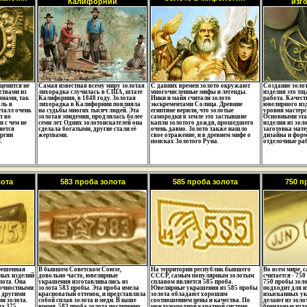
Калифорнии
изг
ценится не
Самая известная всему миру золотая
С давних времен золото окружают
Создание золо
ствами из
лихорадка случилась в США, штате
многочисленные мифы и легенды.
изделия это т
янами, так
Калифорния, в 1848 году. Золотая
Инки и майя считали золото
работа. Качест
ль в
лихорадка в Калифорнии повлияла
экскрементами Солнца. Древние
ювелирного изд
еталл очень
на судьбы многих тысяч людей. Эта
египтяне верили, что золотые
уровня мастерс
т во
золотая эпидемия, продлилась более
самородки в земле это застывшие
Основными эта
и с чем не
семи лет. Одних золотоискателей она
капли золотого дождя, прошедшего
изделия из зол
яется
сделала богатыми, другие стали её
очень давно. Золото также нашло
заготовка мате
ргии
жертвами.
свое отражение, и в древнем мифе о
дизайна и форм
.
поисках Золотого Руна.
отделочные ра
лота
583 проба золота
585 проба золота
750 п
решенная
В бывшем Советском Союзе,
На территории республик бывшего
Во всем мире, 
ных изделий
довольно часто, ювелирные
СССР, самым популярным золотым
считается - 75
лота. Она
украшения изготавливались из
сплавом является 585 проба.
750 пробы золо
очностными
золота 583 пробы. Эта проба имела
Ювелирные украшения из 585 пробы
подходит для и
с другими
красноватый оттенок, и представляла
золота обладают хорошим
изысканных у
и золота.
собой сплав золота и меди. В наше
соотношением цены и качества. По
делают из золо
та 375
время, 583 проба золота постепенно
международной каратной системе,
брендовые изде