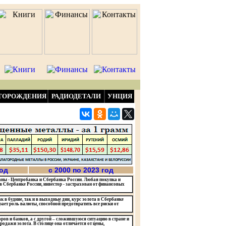
ТОРОЖДЕНИЯ
РАДИОДЕТАЛИ
УНЦИЯ
год
с 2000 по 2023 год
аны - Центробанка и Сбербанка России. Любая покупка и
в Сбербанке России, инвестор - застрахован от финансовых
 в будние, так и в выходные дни, курс золота в Сбербанке
рает роль валюты, способной предотвратить все риски от
оров и банков, а с другой – сложившуюся ситуацию в стране и
одажи золота. В столице она отличается от цены,