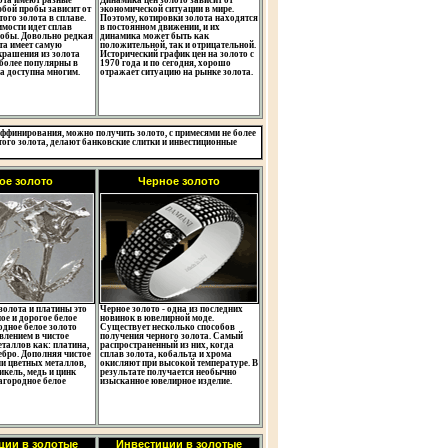
ота имеют разные
Динамика цен золото зависит от
бой пробы зависит от
экономической ситуации в мире.
того золота в сплаве.
Поэтому, котировки золота находятся
мости идет сплав
в постоянном движении, и их
робы. Довольно редкая
динамика может быть как
та имеет самую
положительной, так и отрицательной.
крашения из золота
Исторический график цен на золото с
иболее популярны в
1970 года и по сегодня, хорошо
на доступна многим.
отражает ситуацию на рынке золота.
ффинирования, можно получить золото, с примесями не более
того золота, делают банковские слитки и инвестиционные
ое золото
Черное золото
золота и платины это
Черное золото - одна из последних
ое и дорогое белое
новинок в ювелирной моде.
одное белое золото
Существует несколько способов
влением в чистое
получения черного золота. Самый
еталлов как: платина,
распространенный из них, когда
ебро. Дополняя чистое
сплав золота, кобальта и хрома
и цветных металлов,
окисляют при высокой температуре. В
кель, медь и цинк
результате получается необычно
агородное белое
изысканное ювелирное изделие.
ции в золотые
Инвестиции в золотые