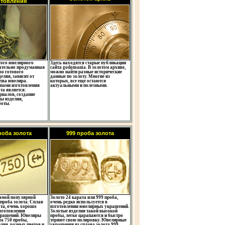
отовления
того ювелирного
Здесь находятся старые публикации
щательно продуманная
сайта godomania. В золотом архиве,
во готового
можно найти разные исторические
елия, зависит от
данные по золоту. Многие из
тва ювелира.
которых, все еще остаются
пами изготовления
актуальными и полезными.
ота является:
риалов, создание
ы изделия,
боты.
роба золота
999 проба золота
самой популярной
Золото 24 карата или 999 проба,
0 проба золота. Сплав
очень редко используется в
та, очень хорошо
изготовлении ювелирных украшений.
зготовления
Золотые изделия такой высокой
крашений. Ювелиры
пробы, легко царапаются и быстро
та 750 пробы,
теряют свою полировку. Ювелирные
лия, разных цветов и
украшения из сплава золота 999