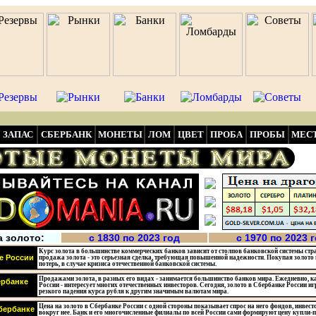
ЗАПАС
СБЕРБАНК
МОНЕТЫ
ЛОМ
ЦВЕТ
ПРОБА
ПРОБЫ
МЕС
а золото:
с 1830 по 2023 год
с 1970 по 2023 
Курс золота в большинстве коммерческих банков зависит от столпов банковской системы стр
е России
продажа золота - это серьезная сделка, требующая повышенной надежности. Покупая золото 
потерь, в случае кризиса отечественной банковской системы.
Продажами золота, в разных его видах - занимается большинство банков мира. Ежедневно, как
ербанке
России - интересует многих отечественных инвесторов. Сегодня, золото в Сбербанке России иг
резкого падения курса рубля к другим значимым валютам мира.
Цена на золото в Сбербанке России с одной стороны показывает спрос на него фондов, инвест
Сбербанке
вокруг нее. Банк и его многочисленные филиалы по всей России сами формируют цену купли-пр