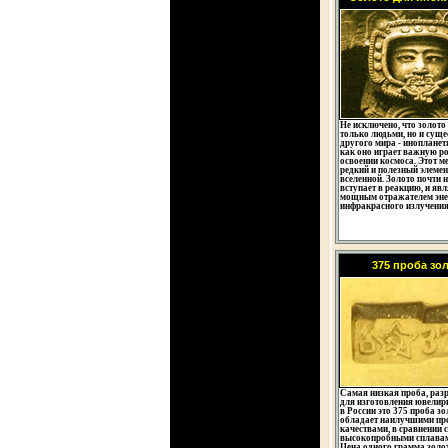
Не исключено, что золото 
только людьми, но и суще
другого мира - инопланет
как оно играет важную ро
освоении космоса. Этот м
редкий и полезный элемен
вселенной. Золото почти н
вступает в реакцию, и явл
мощным отражателем эне
инфракрасного излучения
375 проба зо
Самая низкая проба, раз
для изготовления ювелир
в России это 375 проба зо
обладает наилучшими пр
качествами, в сравнении 
высокопробными сплавам
Цена одного грамма золо