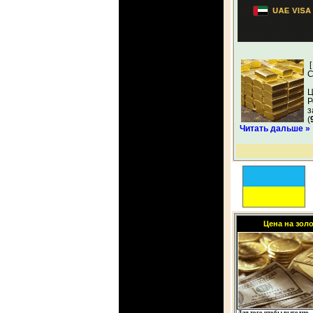
С
Ц
Р
з
(
Читать дальше »
Цена на зол