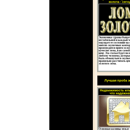
золота - сего
Экономика страны бывае
нестабильной и каждый ч
ощущает ее состояние на с
многих скупочных конто
производится прием золот
качестве лома, и по самой
цене. Эта статья будет по
любому человеку, который
быть обманутым в скупке,
правильно рассчитать цен
золотого лома.
Лучшая проба з
Недвижимость или
что надежне
Основная разница между 