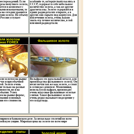
месторождений. Если
особенно те, которые выпускались в
рсы попутного золота,
СССР, содержат в себе небольшое
ется в комплексе с
количество золота, а так же другие
ными ископаемыми, то
драгметаллы. Золото содержится в
ы на сегодня хранится
одних радиодеталях открыто, а в
онн золота. По объему
других оно скрыто под корпусом. Для
 Россия уступает
извлечения золота, очень важно
знать его точное количество, в той
или иной радиодетали.
вля золотом
Фальшивое золото
ынке FOREX
вли золотом на рынке
Вольфрам это идеальный металл, для
 что и при обычной
производства фальшивого золота. Он
ой. Золото очень
весит почти так же как золото, а стоит
не только на разные
в сотни раз дешевле. Мошенники,
новости, но и на
используя вольфрам, производят
обытия. Успех
очень искусные фальшивые золотые
ом на рынке форекс,
слитки. Такое фальшивое золото
нимания основных
очень редко вызывает подозрение у
ия его стоимости.
его владельца.
лирном и банковском деле. За несколько столетий во всем
тройскую унцию. Мировая цена на золото во всем мире
зделия - этапы
Золотой архив