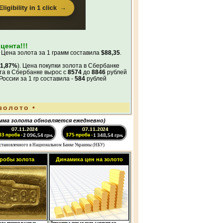
цента!!!
 Цена золота за 1 грамм составила
$88,35
.
1,87%
). Цена покупки золота в Сбербанке
ота в Сбербанке вырос с
8574
до
8846
рублей
России за 1 гр составила -
584
рублей
золото
•
мма золота обновляется ежедневно)
установленного в Национальном Банке Украины (НБУ)
робы золота
Динамика цен на золото