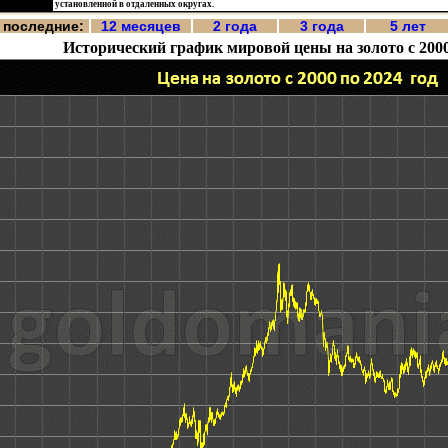
установленной в отдаленных округах.
 последние:
12 месяцев
2 года
3 года
5 лет
Исторический график мировой цены на золото с 2000