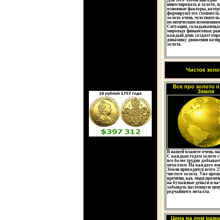
Для того чтобы выгодно
инвестировать в золото, 
основные факторы, кото
формируют его стоимость.
золото очень чувствитель
политическим изменениям
Ситуация, складывающая
мировых финансовых ры
каждый день создает опр
динамику движения коти
золота.
Чистое золо
Все про золото 
Земля
В нашей планете очень ма
С каждым годом золото с
все более трудно добыва
металлом. На каждого ж
Земли приходится всего 2
чистого золота. Уже про
времени, как люди промен
на бумажные деньги и на
забывать настоящую цену
редчайшего металла.
Цена на лом разн