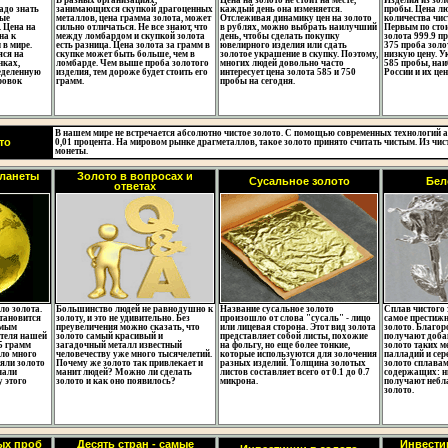
В разных организациях,
Цена на золото не стоит на месте,
Изделия из зол
надо знать
занимающихся скупкой драгоценных
каждый день она изменяется.
пробы. Цена лю
рые
металлов, цена грамма золота, может
Отслеживая динамику цен на золото
количества чис
 Цена на
сильно отличаться. Не все знают, что
в рублях, можно выбрать наилучший
Первым по стои
на к
между ломбардом и скупкой золота
день, чтобы сделать покупку
золота 999.9 п
 в мире.
есть разница. Цена золота за грамм в
ювелирного изделия или сдать
375 проба золо
ся на
скупке может быть больше, чем в
золотое украшение в скупку. Поэтому,
низкую цену. У
нках,
ломбарде. Чем выше проба золотого
многих людей довольно часто
585 пробы, на
еделенную
изделия, тем дороже будет стоить его
интересует цена золота 585 и 750
России и их це
ровок
грамм.
пробы на сегодня.
В нашем мире не встречается абсолютно чистое золото. С помощью современных технологий а
то
0,01 процента. На мировом рынке драгметаллов, такое золото принято считать чистым. Из чис
монеты.
планеты
Золото в вопросах и
Сусальное золото
Бел
ответах
ло золота.
Большинство людей не равнодушно к
Название сусальное золото
Сплав чистого 
тановится
золоту, и это не удивительно. Без
произошло от слова "сусаль" - лицо
самое престижн
емым
преувеличения можно сказать, что
или лицевая сторона. Этот вид золота
золото. Благор
ителя нашей
золото самый красивый и
представляет собой листы, похожие
получают доба
5 грамм
загадочный металл известный
на фольгу, но еще более тонкие,
золото таких м
шло много
человечеству уже много тысячелетий.
которые используются для золочения
палладий и сер
яли золото
Почему же золото так привлекает и
разных изделий. Толщина золотых
золото сплавам
чали
манит людей? Можно ли сделать
листов составляет всего от 0.1 до 0.7
содержащих: ни
 этого
золото и как оно появилось?
микрона.
получают небл
золото.
ых проб
Десять стран - самые
Инвести