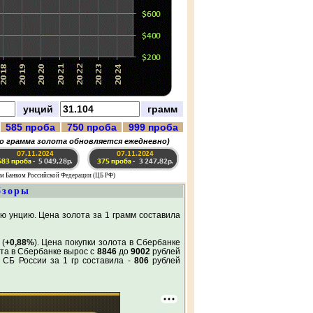
унций
грамм
585 проба
750 проба
999 проба
о грамма золота обновляется ежедневно)
ым Банком Российской Федерации (ЦБ РФ)
бзоры
ю унцию. Цена золота за 1 грамм составила
 (
+0,88%
). Цена покупки золота в Сбербанке
ота в Сбербанке вырос с
8846
до
9002
рублей
 СБ России за 1 гр составила -
806
рублей