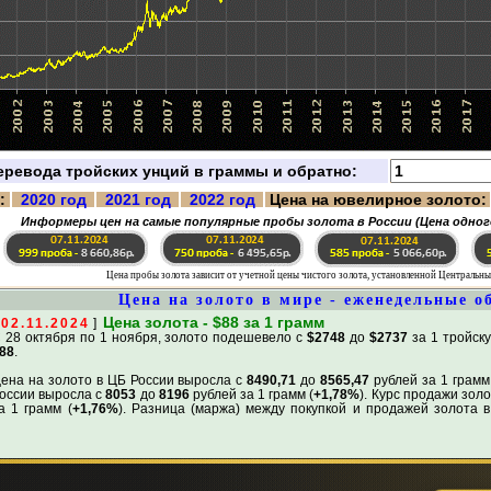
ревода тройских унций в граммы и обратно:
:
2020 год
2021 год
2022 год
Цена на ювелирное золото:
Информеры цен на самые популярные пробы золота в России (Цена одног
Цена пробы золота зависит от учетной цены чистого золота, установленной Центральн
Цена на золото в мире - еженедельные о
Цена золота - $88 за 1 грамм
[
02.11.2024
]
 28 октября по 1 ноября, золото подешевело с
$2748
до
$2737
за 1 тройску
88
.
ена на золото в ЦБ России выросла с
8490,71
до
8565,47
рублей за 1 грамм
оссии выросла с
8053
до
8196
рублей за 1 грамм (
+1,78%
). Курс продажи зол
а 1 грамм (
+1,76%
). Разница (маржа) между покупкой и продажей золота в