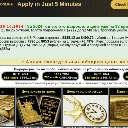
За 2024 год золото выросло в цене уже на 33 про
[
26.10.2024
]
 21 по 25 октября, золото подорожало с
$2722
до
$2748
за 1 тройскую унцию.
ена на золото в ЦБ России выросла с
8335,12
до
8490,71
рублей за 1 грамм (
+
оссии выросла с
7990
до
8053
рублей за 1 грамм (
+0,79%
). Курс продажи зол
а 1 грамм (
+3,17%
). Разница (маржа) между покупкой и продажей золота в СБ 
9,85%
) ...
•
Архив еженедельных обзоров цены на 
Информеры цен на пробы золота в Украине (Стоимость одного гра
Цена пробы золота на информерах рассчитывается исходя из официального курса чистого золота 
ото
Цена золота за грамм
Цена на золото сегодня
Цена п