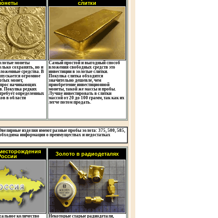
монеты
слитки
золотые монеты
Самый простой и выгодный способ
олько сохранять, но и
вложения свободных средств это
ложенные средства. В
инвестиции в золотые слитки.
ыпускается огромное
Покупка слитка обходится
отых монет,
значительно дешевле, чем
спрос начинающих
приобретение инвестиционной
в. Покупка редких
монеты, такой же массы и пробы.
требует определенных
Лучше инвестировать в слитки
ов в области
массой от 20 до 100 грамм, так как их
легче потом продать.
елирные изделия имеют разные пробы золота: 375, 500, 585,
необходима информация о преимуществах и недостатках
месторождения
Золото в радиодеталях
России
сальное количество
Некоторые старые радиодетали,